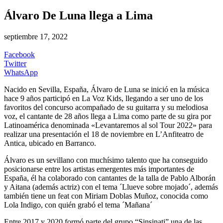
Álvaro De Luna llega a Lima
septiembre 17, 2022
Facebook
Twitter
WhatsApp
Nacido en Sevilla, España, Álvaro de Luna se inició en la música
hace 9 años participó en La Voz Kids, llegando a ser uno de los
favoritos del concurso acompañado de su guitarra y su melodiosa
voz, el cantante de 28 años llega a Lima como parte de su gira por
Latinoamérica denominada «Levantaremos al sol Tour 2022» para
realizar una presentación el 18 de noviembre en L’Anfiteatro de
Antica, ubicado en Barranco.
Álvaro es un sevillano con muchísimo talento que ha conseguido
posicionarse entre los artistas emergentes más importantes de
España, él ha colaborado con cantantes de la talla de Pablo Alborán
y Aitana (además actriz) con el tema ´Llueve sobre mojado´, además
también tiene un feat con Miriam Doblas Muñoz, conocida como
Lola Indigo, con quién grabó el tema ´Mañana´
Entre 2017 y 2020 formó parte del grupo “Sinsinati” una de las