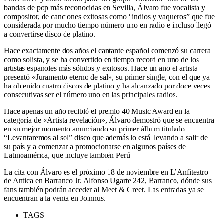
bandas de pop más reconocidas en Sevilla, Álvaro fue vocalista y
compositor, de canciones exitosas como “indios y vaqueros” que fue
considerada por mucho tiempo número uno en radio e incluso llegó
a convertirse disco de platino.
Hace exactamente dos años el cantante español comenzó su carrera
como solista, y se ha convertido en tiempo record en uno de los
artistas españoles más sólidos y exitosos. Hace un año el artista
presentó «Juramento eterno de sal», su primer single, con el que ya
ha obtenido cuatro discos de platino y ha alcanzado por doce veces
consecutivas ser el número uno en las principales radios.
Hace apenas un año recibió el premio 40 Music Award en la
categoría de «Artista revelación», Álvaro demostró que se encuentra
en su mejor momento anunciando su primer álbum titulado
“Levantaremos al sol” disco que además lo está llevando a salir de
su país y a comenzar a promocionarse en algunos países de
Latinoamérica, que incluye también Perú.
La cita con Álvaro es el próximo 18 de noviembre en L’Anfiteatro
de Antica en Barranco Jr. Alfonso Ugarte 242, Barranco, dónde sus
fans también podrán acceder al Meet & Greet. Las entradas ya se
encuentran a la venta en Joinnus.
TAGS