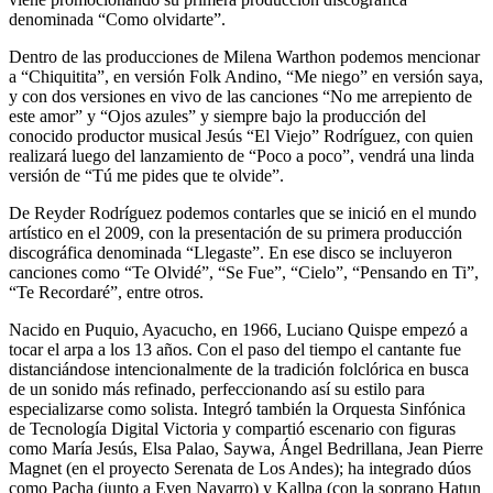
denominada “Como olvidarte”.
Dentro de las producciones de Milena Warthon podemos mencionar
a “Chiquitita”, en versión Folk Andino, “Me niego” en versión saya,
y con dos versiones en vivo de las canciones “No me arrepiento de
este amor” y “Ojos azules” y siempre bajo la producción del
conocido productor musical Jesús “El Viejo” Rodríguez, con quien
realizará luego del lanzamiento de “Poco a poco”, vendrá una linda
versión de “Tú me pides que te olvide”.
De Reyder Rodríguez podemos contarles que se inició en el mundo
artístico en el 2009, con la presentación de su primera producción
discográfica denominada “Llegaste”. En ese disco se incluyeron
canciones como “Te Olvidé”, “Se Fue”, “Cielo”, “Pensando en Ti”,
“Te Recordaré”, entre otros.
Nacido en Puquio, Ayacucho, en 1966, Luciano Quispe empezó a
tocar el arpa a los 13 años. Con el paso del tiempo el cantante fue
distanciándose intencionalmente de la tradición folclórica en busca
de un sonido más refinado, perfeccionando así su estilo para
especializarse como solista. Integró también la Orquesta Sinfónica
de Tecnología Digital Victoria y compartió escenario con figuras
como María Jesús, Elsa Palao, Saywa, Ángel Bedrillana, Jean Pierre
Magnet (en el proyecto Serenata de Los Andes); ha integrado dúos
como Pacha (junto a Even Navarro) y Kallpa (con la soprano Hatun