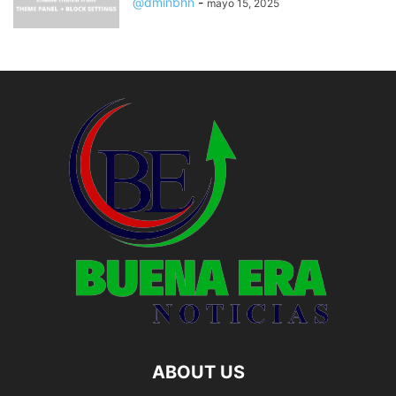
@dminbhn
-
mayo 15, 2025
ABOUT US