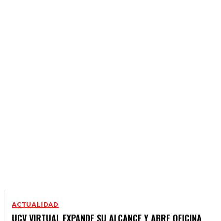
ACTUALIDAD
EMPRENDIMIENTO
EMPRESARIAL
MAGAZINE
POLÍTICA
ACTUALIDAD
UCV VIRTUAL EXPANDE SU ALCANCE Y ABRE OFICINA