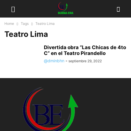
Home
Tags
Teatro Lima
Teatro Lima
Divertida obra “Las Chicas de 4to
C” en el Teatro Pirandello
@dminbhn
-
septiembre 29, 2022