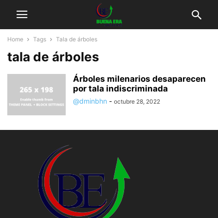
Home
Tags
Tala de árboles
tala de árboles
Árboles milenarios desaparecen
por tala indiscriminada
@dminbhn
-
octubre 28, 2022