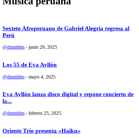
Música peruana
Sexteto Afroperuano de Gabriel Alegría regresa al
Perú
@dminbhn
-
junio 29, 2025
Los 55 de Eva Ayllón
@dminbhn
-
mayo 4, 2025
Eva Ayllón lanza disco digital y repone concierto de
la...
@dminbhn
-
febrero 25, 2025
Oriente Trío presenta «Haiku»