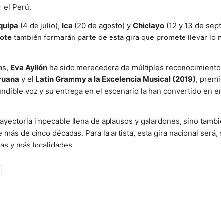
 el Perú.
quipa
(4 de julio),
Ica
(20 de agosto) y
Chiclayo
(12 y 13 de sep
bote
también formarán parte de esta gira que promete llevar lo 
as,
Eva Ayllón
ha sido merecedora de múltiples reconocimientos
eruana
y el
Latin Grammy a la Excelencia Musical (2019)
, premi
undible voz y su entrega en el escenario la han convertido en 
rayectoria impecable llena de aplausos y galardones, sino tambi
ás de cinco décadas. Para la artista, esta gira nacional será, s
as y más localidades.