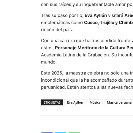
con sus raíces y su inquebrantable amor por
Tras su paso por Ilo,
Eva Ayllón
visitará
Are
emblemáticas como
Cusco, Trujillo y Chim
rincón del país.
Con una carrera que ha trascendido fronter
estos,
Personaje Meritorio de la Cultura P
Academia Latina de la Grabación. Su inconf
mundo.
Este 2025, la maestra celebra no solo una t
incondicional que la ha acompañado durante m
peruanidad. Estén atentos a las nuevas fech
ETIQUETAS
Eva Ayllón
Música
Música peruana