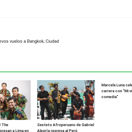
nuevos vuelos a Bangkok, Ciudad
Marcela Luna cel
carrera con “Mi v
comedia”
d The
Sexteto Afroperuano de Gabriel
gresan a Lima en
Alegría regresa al Perú