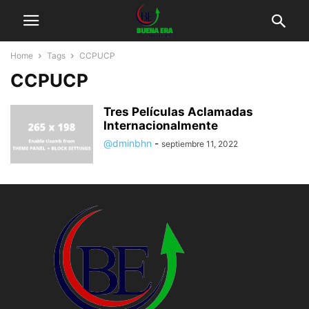
Home
Tags
CCPUCP
CCPUCP
Tres Películas Aclamadas
Internacionalmente
@dminbhn
-
septiembre 11, 2022