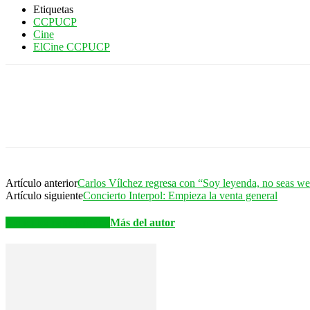
Etiquetas
CCPUCP
Cine
ElCine CCPUCP
Artículo anterior
Carlos Vílchez regresa con “Soy leyenda, no seas w
Artículo siguiente
Concierto Interpol: Empieza la venta general
Artículos relacionados
Más del autor