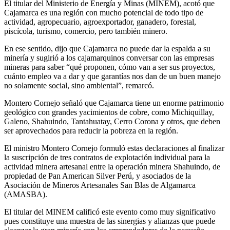
El titular del Ministerio de Energía y Minas (MINEM), acotó que
Cajamarca es una región con mucho potencial de todo tipo de
actividad, agropecuario, agroexportador, ganadero, forestal,
piscícola, turismo, comercio, pero también minero.
En ese sentido, dijo que Cajamarca no puede dar la espalda a su
minería y sugirió a los cajamarquinos conversar con las empresas
mineras para saber “qué proponen, cómo van a ser sus proyectos,
cuánto empleo va a dar y que garantías nos dan de un buen manejo
no solamente social, sino ambiental”, remarcó.
Montero Cornejo señaló que Cajamarca tiene un enorme patrimonio
geológico con grandes yacimientos de cobre, como Michiquillay,
Galeno, Shahuindo, Tantahuatay, Cerro Corona y otros, que deben
ser aprovechados para reducir la pobreza en la región.
El ministro Montero Cornejo formuló estas declaraciones al finalizar
la suscripción de tres contratos de explotación individual para la
actividad minera artesanal entre la operación minera Shahuindo, de
propiedad de Pan American Silver Perú, y asociados de la
Asociación de Mineros Artesanales San Blas de Algamarca
(AMASBA).
El titular del MINEM calificó este evento como muy significativo
pues constituye una muestra de las sinergias y alianzas que puede