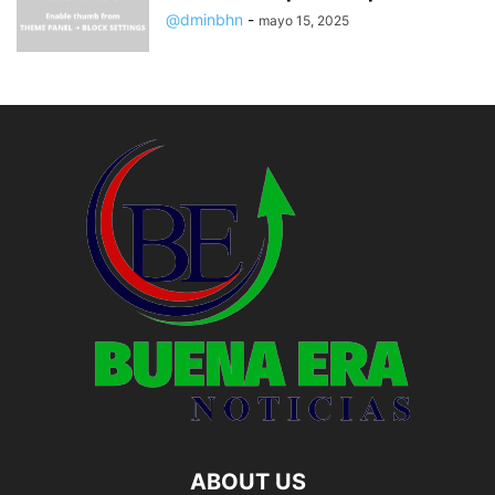
@dminbhn
-
mayo 15, 2025
ABOUT US