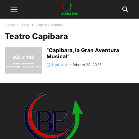
Home
Tags
Teatro Capibara
Teatro Capibara
“Capibara, la Gran Aventura
Musical”
@dminbhn
-
febrero 23, 2025