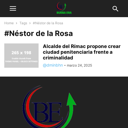
Home
Tags
#Néstor de la Rosa
#Néstor de la Rosa
Alcalde del Rímac propone crear
ciudad penitenciaria frente a
criminalidad
@dminbhn
-
marzo 24, 2025