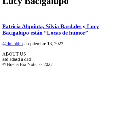
Lucy Bacigalupo
Patricia Alquinta, Silvia Bardales y Lucy
Bacigalupo están “Locas de humor”
@dminbhn
-
septiembre 13, 2022
ABOUT US
asd adasd a dad
© Buena Era Noticias 2022