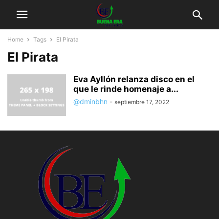
Home
Tags
El Pirata
El Pirata
Eva Ayllón relanza disco en el
que le rinde homenaje a...
@dminbhn
-
septiembre 17, 2022