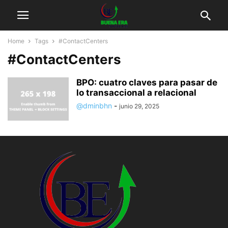
Home
Tags
#ContactCenters
#ContactCenters
BPO: cuatro claves para pasar de
lo transaccional a relacional
@dminbhn
-
junio 29, 2025