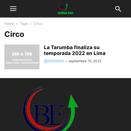
Home
Tags
Circo
Circo
La Tarumba finaliza su
temporada 2022 en Lima
@dminbhn
-
septiembre 15, 2022