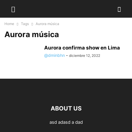
Home
Tags
Aurora música
Aurora música
Aurora confirma show en Lima
@dminbhn
-
diciembre 12, 2022
ABOUT US
asd adasd a dad