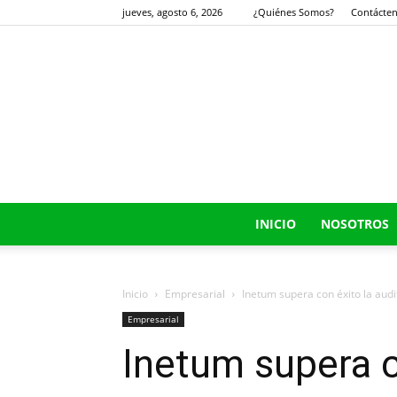
jueves, agosto 6, 2026
¿Quiénes Somos?
Contácte
INICIO
NOSOTROS
Inicio
Empresarial
Inetum supera con éxito la audi
Empresarial
Inetum supera co