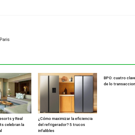
Paris
BPO: cuatro clav
de lo transaccion
esorts y Real
¿Cómo maximizar la eficiencia
ts celebran la
del refrigerador? 5 trucos
l
infalibles