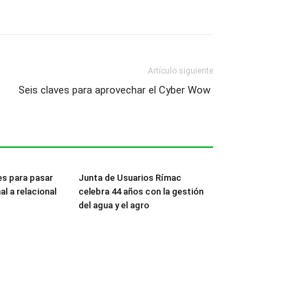
Artículo siguiente
Seis claves para aprovechar el Cyber Wow
es para pasar
Junta de Usuarios Rímac
al a relacional
celebra 44 años con la gestión
del agua y el agro