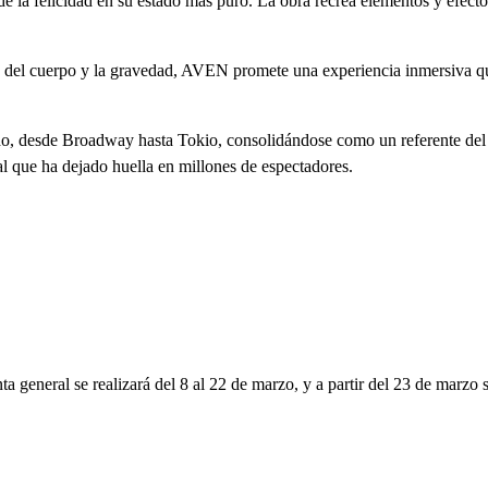
e la felicidad en su estado más puro. La obra recrea elementos y efect
es del cuerpo y la gravedad, AVEN promete una experiencia inmersiva que
, desde Broadway hasta Tokio, consolidándose como un referente del te
l que ha dejado huella en millones de espectadores.
a general se realizará del 8 al 22 de marzo, y a partir del 23 de marz