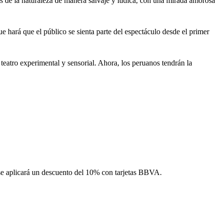
os de la naturaleza de manera salvaje y lúdica, con una mirada amorosa
 hará que el público se sienta parte del espectáculo desde el primer
atro experimental y sensorial. Ahora, los peruanos tendrán la
o se aplicará un descuento del 10% con tarjetas BBVA.