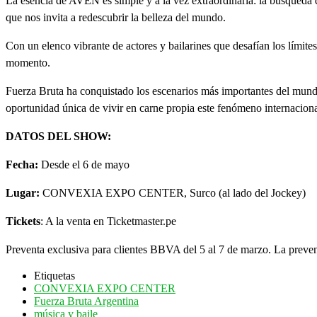
La esencia de AVEN es simple y a la vez extraordinaria: la búsqueda d
que nos invita a redescubrir la belleza del mundo.
Con un elenco vibrante de actores y bailarines que desafían los límit
momento.
Fuerza Bruta ha conquistado los escenarios más importantes del mundo
oportunidad única de vivir en carne propia este fenómeno internaciona
DATOS DEL SHOW:
Fecha:
Desde el 6 de mayo
Lugar:
CONVEXIA EXPO CENTER, Surco (al lado del Jockey)
Tickets
: A la venta en Ticketmaster.pe
Preventa exclusiva para clientes BBVA del 5 al 7 de marzo. La prevent
Etiquetas
CONVEXIA EXPO CENTER
Fuerza Bruta Argentina
música y baile