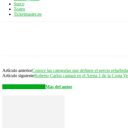
Surco
Teatro
Ticketmaster.pe
Artículo anterior
Conoce las categorías que definen el precio refurbishe
Artículo siguiente
Roberto Carlos cantará en el Arena 1 de la Costa V
Artículos relacionados
Más del autor