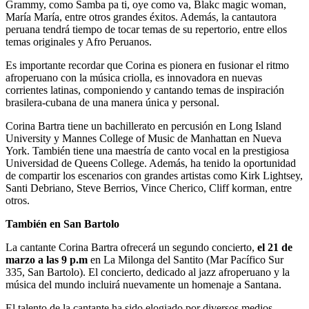
Grammy, como Samba pa ti, oye como va, Blakc magic woman,
María María, entre otros grandes éxitos. Además, la cantautora
peruana tendrá tiempo de tocar temas de su repertorio, entre ellos
temas originales y Afro Peruanos.
Es importante recordar que Corina es pionera en fusionar el ritmo
afroperuano con la música criolla, es innovadora en nuevas
corrientes latinas, componiendo y cantando temas de inspiración
brasilera-cubana de una manera única y personal.
Corina Bartra tiene un bachillerato en percusión en Long Island
University y Mannes College of Music de Manhattan en Nueva
York. También tiene una maestría de canto vocal en la prestigiosa
Universidad de Queens College. Además, ha tenido la oportunidad
de compartir los escenarios con grandes artistas como Kirk Lightsey,
Santi Debriano, Steve Berrios, Vince Cherico, Cliff korman, entre
otros.
También en San Bartolo
La cantante Corina Bartra ofrecerá un segundo concierto,
el 21 de
marzo a las 9 p.m
en La Milonga del Santito (Mar Pacífico Sur
335, San Bartolo). El concierto, dedicado al jazz afroperuano y la
música del mundo incluirá nuevamente un homenaje a Santana.
El talento de la cantante ha sido elogiado por diversos medios