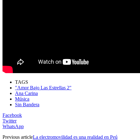
TAGS
"Amor Bajo Las Estrellas 2"
Ana Carina
Música
Sin Bandera
Facebook
Twitter
WhatsApp
Previous article
La electromovilidad es una realidad en Peú