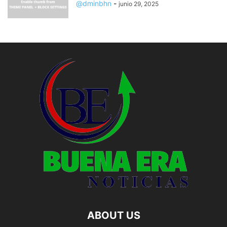
@dminbhn
-
junio 29, 2025
ABOUT US