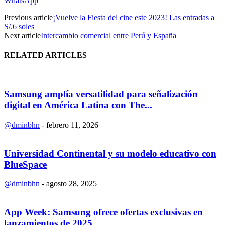
WhatsApp
Previous article
¡Vuelve la Fiesta del cine este 2023! Las entradas a
S/.6 soles
Next article
Intercambio comercial entre Perú y España
RELATED ARTICLES
Samsung amplía versatilidad para señalización
digital en América Latina con The...
@dminbhn
-
febrero 11, 2026
Universidad Continental y su modelo educativo con
BlueSpace
@dminbhn
-
agosto 28, 2025
App Week: Samsung ofrece ofertas exclusivas en
lanzamientos de 2025