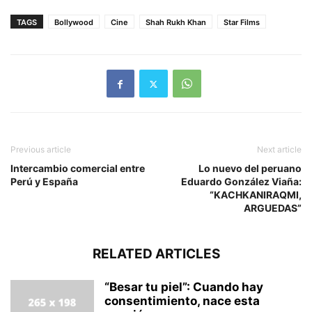
TAGS
Bollywood
Cine
Shah Rukh Khan
Star Films
Previous article
Next article
Intercambio comercial entre
Lo nuevo del peruano
Perú y España
Eduardo González Viaña:
“KACHKANIRAQMI,
ARGUEDAS”
RELATED ARTICLES
“Besar tu piel”: Cuando hay
consentimiento, nace esta