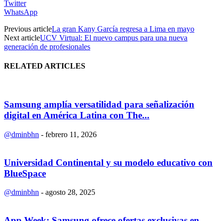
Twitter
WhatsApp
Previous article
La gran Kany García regresa a Lima en mayo
Next article
UCV Virtual: El nuevo campus para una nueva
generación de profesionales
RELATED ARTICLES
Samsung amplía versatilidad para señalización
digital en América Latina con The...
@dminbhn
-
febrero 11, 2026
Universidad Continental y su modelo educativo con
BlueSpace
@dminbhn
-
agosto 28, 2025
App Week: Samsung ofrece ofertas exclusivas en