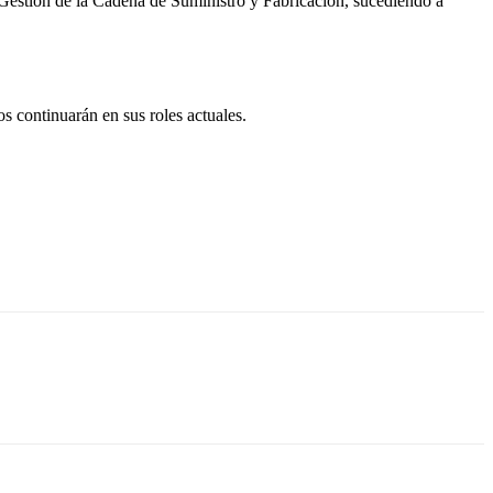
la Gestión de la Cadena de Suministro y Fabricación, sucediendo a
 continuarán en sus roles actuales.