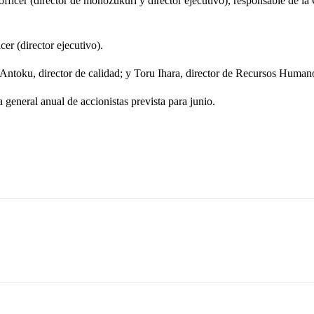
 officer (director de monozukuri y director ejecutivo), responsable de 
er (director ejecutivo).
ntoku, director de calidad; y Toru Ihara, director de Recursos Humanos
general anual de accionistas prevista para junio.