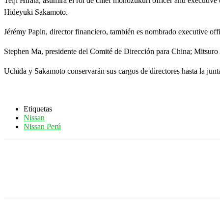
Teiji Hirata, asumirá el rol de chief monozukuri officer and executive
Hideyuki Sakamoto.
Jérémy Papin, director financiero, también es nombrado executive offic
Stephen Ma, presidente del Comité de Dirección para China; Mitsuro A
Uchida y Sakamoto conservarán sus cargos de directores hasta la junta 
Etiquetas
Nissan
Nissan Perú