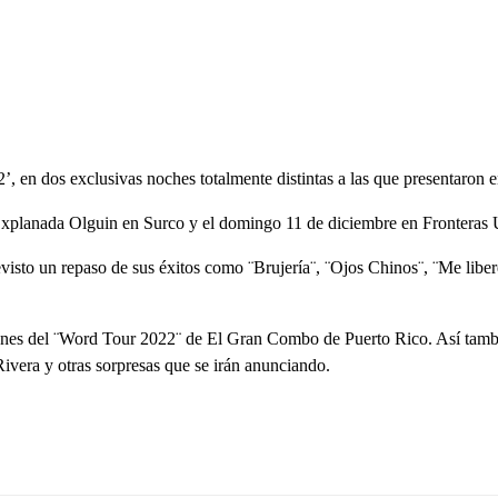
, en dos exclusivas noches totalmente distintas a las que presentaron 
xplanada Olguin en Surco y el domingo 11 de diciembre en Fronteras Uni
isto un repaso de sus éxitos como ¨Brujería¨, ¨Ojos Chinos¨, ¨Me liber
aciones del ¨Word Tour 2022¨ de El Gran Combo de Puerto Rico. Así t
vera y otras sorpresas que se irán anunciando.