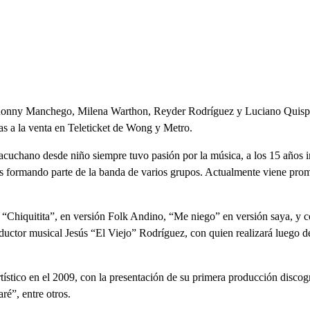
es Ronny Manchego, Milena Warthon, Reyder Rodríguez y Luciano Quispe 
s a la venta en Teleticket de Wong y Metro.
uchano desde niño siempre tuvo pasión por la música, a los 15 años i
icos formando parte de la banda de varios grupos. Actualmente viene 
hiquitita”, en versión Folk Andino, “Me niego” en versión saya, y co
ductor musical Jesús “El Viejo” Rodríguez, con quien realizará luego 
ístico en el 2009, con la presentación de su primera producción discog
é”, entre otros.