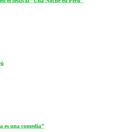
n el festival “Una Noche en Perú”
rú
da es una comedia”