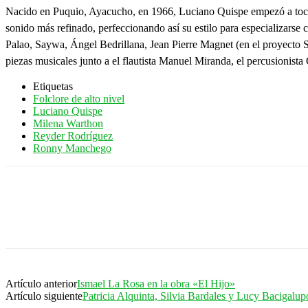
Nacido en Puquio, Ayacucho, en 1966, Luciano Quispe empezó a tocar e
sonido más refinado, perfeccionando así su estilo para especializarse
Palao, Saywa, Ángel Bedrillana, Jean Pierre Magnet (en el proyecto S
piezas musicales junto a el flautista Manuel Miranda, el percusionista 
Etiquetas
Folclore de alto nivel
Luciano Quispe
Milena Warthon
Reyder Rodríguez
Ronny Manchego
Artículo anterior
Ismael La Rosa en la obra «El Hijo»
Artículo siguiente
Patricia Alquinta, Silvia Bardales y Lucy Bacigalu