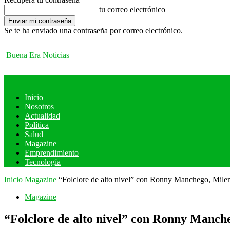
tu correo electrónico
Se te ha enviado una contraseña por correo electrónico.
Buena Era Noticias
Inicio
Nosotros
Actualidad
Política
Salud
Magazine
Emprendimiento
Tecnología
Inicio
Magazine
“Folclore de alto nivel” con Ronny Manchego, Mile
Magazine
“Folclore de alto nivel” con Ronny Manc