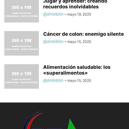
Jugar y aprender: creando
recuerdos inolvidables
@dminbhn
-
mayo 19, 2025
Cáncer de colon: enemigo silente
@dminbhn
-
mayo 15, 2025
Alimentación saludable: los
«superalimentos»
@dminbhn
-
mayo 15, 2025