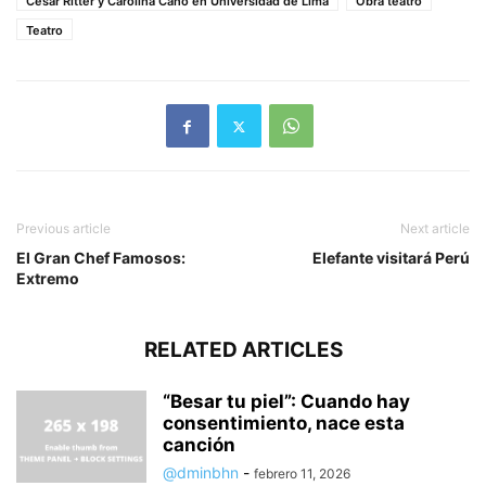
César Ritter y Carolina Cano en Universidad de Lima
Obra teatro
Teatro
Previous article
Next article
El Gran Chef Famosos:
Elefante visitará Perú
Extremo
RELATED ARTICLES
“Besar tu piel”: Cuando hay
consentimiento, nace esta
canción
@dminbhn
-
febrero 11, 2026