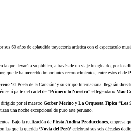
or sus 60 años de aplaudida trayectoria artística con el espectáculo mus
 la que llevará a su público, a través de un viaje imaginario, por los d
or, que le ha merecido importantes reconocimientos, entre estos el de
P
reno ‘
El Poeta de la
Canción’ y su Grupo Internacional llegarán dire
n será parte del cartel de
“Primero lo Nuestro”
el legendario
Mao C
dirigido por el maestro
Gerber Merino
y
La Orquesta Típica “Los S
antizan una noche excepcional de puro arte peruano.
entos. Bajo la realización de
Fiesta Andina Producciones
,
empresa que
con las que la querida
‘Novia del Perú’
celebrará sus seis décadas dedi