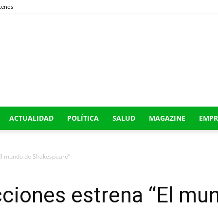
tenos
Buena
ACTUALIDAD
POLÍTICA
SALUD
MAGAZINE
EMPR
Era
El mundo de Shakespeare”
ciones estrena “El mu